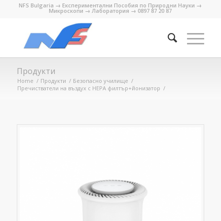
NFS Bulgaria → Експериментални Пособия по Природни Науки →
Микроскопи → Лаборатория → 0897 87 20 87
Продукти
Home
/
Продукти
/
Безопасно училище
/
Пречистватели на въздух с HEPA филтър+йонизатор
/