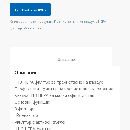
Запитване за цена
Категории:
Нови продукти
,
Пречистватели на въздух с HEPA
филтър+йонизатор
						Описание					
Описание
H13 HEPA филтър за пречистване на въздух
Перфектният филтър за пречистване на околния
въздух H13 HEPA за малки офиси и стаи.
Основни функции:
3 филтъра:
-Йонизатор
-Филтър с активен въглен
-H13 HEPA филтър