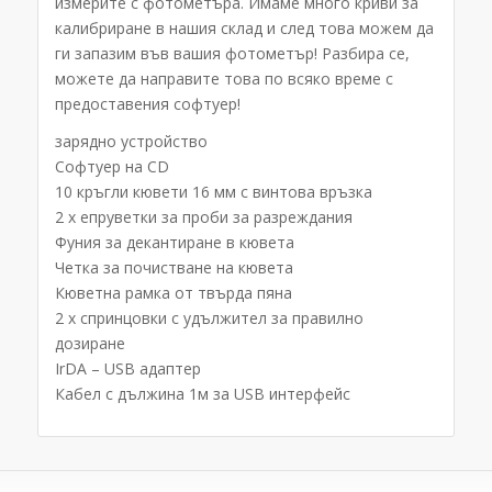
измерите с фотометъра. Имаме много криви за
калибриране в нашия склад и след това можем да
ги запазим във вашия фотометър! Разбира се,
можете да направите това по всяко време с
предоставения софтуер!
зарядно устройство
Софтуер на CD
10 кръгли кювети 16 мм с винтова връзка
2 x епруветки за проби за разреждания
Фуния за декантиране в кювета
Четка за почистване на кювета
Кюветна рамка от твърда пяна
2 х спринцовки с удължител за правилно
дозиране
IrDA – USB адаптер
Кабел с дължина 1м за USB интерфейс