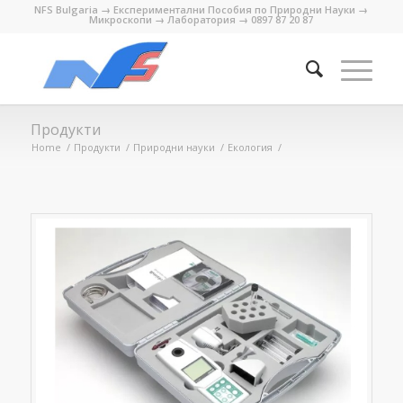
NFS Bulgaria → Експериментални Пособия по Природни Науки →
Микроскопи → Лаборатория → 0897 87 20 87
Продукти
Home
/
Продукти
/
Природни науки
/
Екология
/