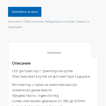
Запитване за цена
Категории:
STEM
,
Екология
,
Лабораторни пособия
,
Човекът и
Природата
						Описание					
Описание
LED фотометър с транспортна кутия.
Пластмасовата кутия на фотометъра съдържа:
Фотометър с капак на кюветния вал (за
технически данни вижте:
Предимствата с един поглед:
голям спектрален диапазон от 380 до 810nm