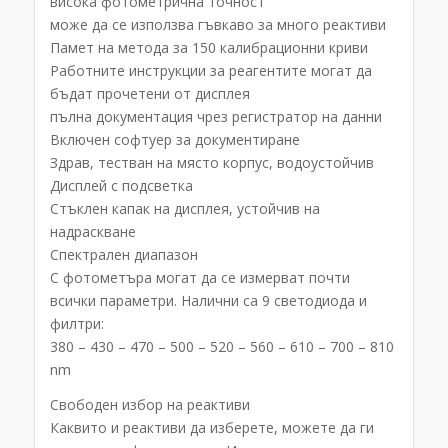
висока фотометрична точност
може да се използва гъвкаво за много реактиви
Памет на метода за 150 калибрационни криви
Работните инструкции за реагентите могат да
бъдат прочетени от дисплея
пълна документация чрез регистратор на данни
Включен софтуер за документиране
Здрав, тестван на място корпус, водоустойчив
Дисплей с подсветка
Стъклен капак на дисплея, устойчив на
надраскване
Спектрален диапазон
С фотометъра могат да се измерват почти
всички параметри. Налични са 9 светодиода и
филтри:
380 – 430 – 470 – 500 – 520 – 560 – 610 – 700 – 810
nm
Свободен избор на реактиви
Каквито и реактиви да изберете, можете да ги