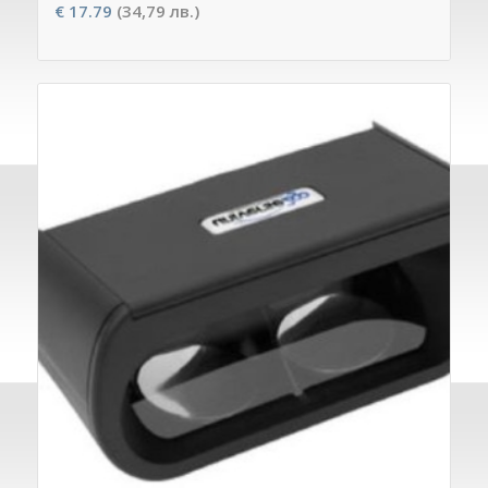
€
17.79
(34,79 лв.)