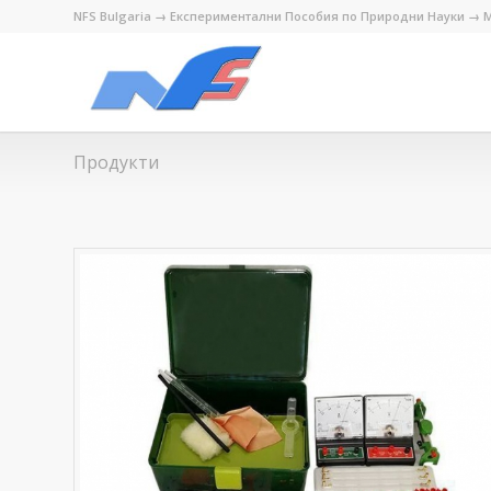
NFS Bulgaria → Експериментални Пособия по Природни Науки → М
Продукти