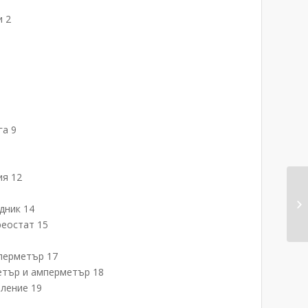
и 2
га 9
ия 12
Фа
дник 14
реостат 15
перметър 17
етър и амперметър 18
вление 19