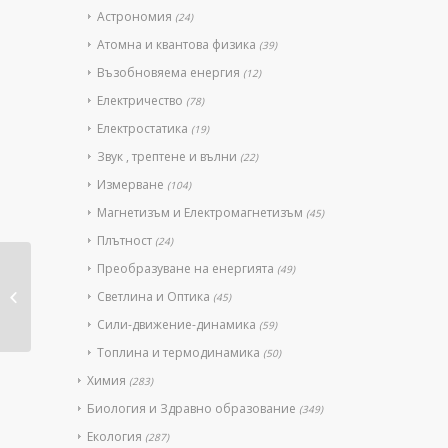
Астрономия
(24)
Атомна и квантова физика
(39)
Възобновяема енергия
(12)
Електричество
(78)
Електростатика
(19)
Звук , трептене и вълни
(22)
Измерване
(104)
Магнетизъм и Електромагнетизъм
(45)
Плътност
(24)
Преобразуване на енергията
(49)
Физични явления –
лабораторни
Светлина и Оптика
(45)
упражне...
Сили-движение-динамика
(59)
Топлина и термодинамика
(50)
Химия
(283)
Биология и Здравно образование
(349)
Екология
(287)