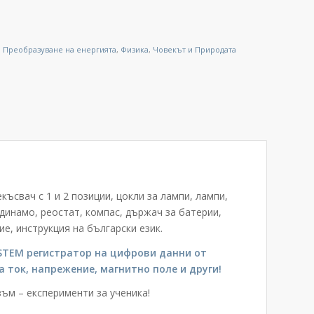
,
Преобразуване на енергията
,
Физика
,
Човекът и Природата
ъсвач с 1 и 2 позиции, цокли за лампи, лампи,
 динамо, реостат, компас, държач за батерии,
ие, инструкция на български език.
STEM регистратор на цифрови данни от
а ток, напрежение, магнитно поле и други!
ъм – експерименти за ученика!