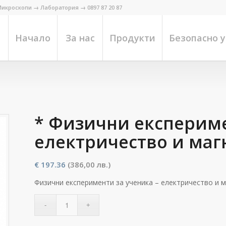
икроскопи → Лаборатория → 0897 87 20 87
Начало
За нас
Продукти
Безопасно 
* Физични експериме
електричество и ма
€
197.36
(386,00 лв.)
Физични експерименти за ученика – електричество и 