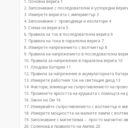
1. Основна верига 1
2. Запознаване с последователни и успоредни вериг
3. Измерете веригата с амперметър 3
4. Запознаване с проводници и изолатори 4
5. Схема на веригата 5
6. Правила за ток в последователна верига 6
7. Правила на тока в паралелна верига 7
8. Измерете напрежението с волтметър 8
9. Правила на напрежението в последователна вери
10. Правила за напрежение в паралелна верига 10
11. Плодова батерия 11
12. Правила за напрежение в акумулаторната батер
13. Измерете работния ток на светещия диод 13
14. Фактори, влияещи на съпротивлението на прово
15. Променете яркостта на крушката с помощта на 
16. Закон на Ом 16
17. Измервайте съпротивлението с волтметър и ам
18. Измерете мощността на малките лампи с волтм
19. Запознаване с магнетизма – просто магнитно я
20. Соленоид и правилото на Ампер 20