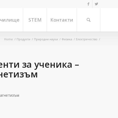
училище
STEM
Контакти
Home
/
Продукти
/
Природни науки
/
Физика
/
Електричество
/
нти за ученика –
гнетизъм
магнетизъм