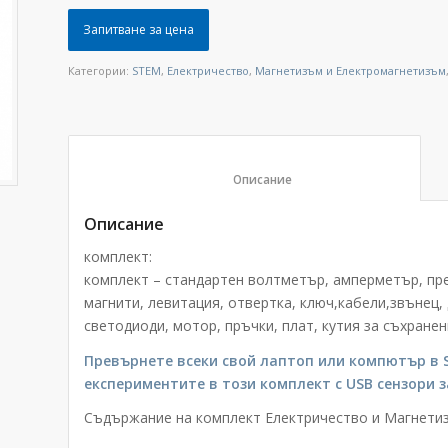
Запитване за цена
Категории:
STEM
,
Електричество
,
Магнетизъм и Електромагнетизъм
						Описание					
Описание
комплект:
комплект – стандартен волтметър, амперметър, прек
магнити, левитация, отвертка, ключ,кабели,звънец,
светодиоди, мотор, пръчки, плат, кутия за съхранен
Превърнете всеки свой лаптоп или компютър в 
експериментите в този комплект с USB сензори з
Съдържание на комплект Електричество и Магнетиз