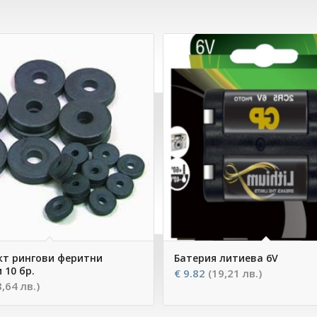
кт рингови феритни
Батерия литиева 6V
 10 бр.
€
9.82
(19,21 лв.)
8,64 лв.)