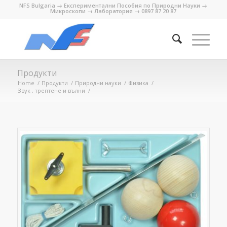
NFS Bulgaria → Експериментални Пособия по Природни Науки →
Микроскопи → Лаборатория → 0897 87 20 87
Продукти
Home
/
Продукти
/
Природни науки
/
Физика
/
Звук , трептене и вълни
/