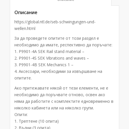
Описание
https://global.ntl.de/seb-schwingungen-und-
wellen.html
За да проведете опитите от този раздел е
необходимо да имате, респективно да поръчате:
1. P9901-4A SEK Rail stand material –
2. P9901-4S SEK Vibrations and waves –
3. P9901-4B SEK Mechanics 1 –
4. Аксесоари, необходими за извършване на
опитите.
Ако притежавате някой от тези елементи, не е
необходимо да поръчвате отново, освен ако
няма да работите с комплектите едновременно в
няколко кабинета или на няколко групи.
Опити:
1. Трептене (10 опита)
2. Вълни (3 опита)