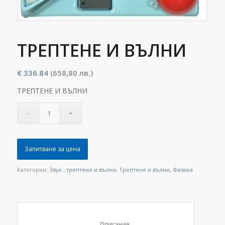
ТРЕПТЕНЕ И ВЪЛНИ
€
336.84
(658,80 лв.)
ТРЕПТЕНЕ И ВЪЛНИ
Запитване за цена
Категории:
Звук , трептене и вълни
,
Трептене и вълни
,
Физика
						Описание					