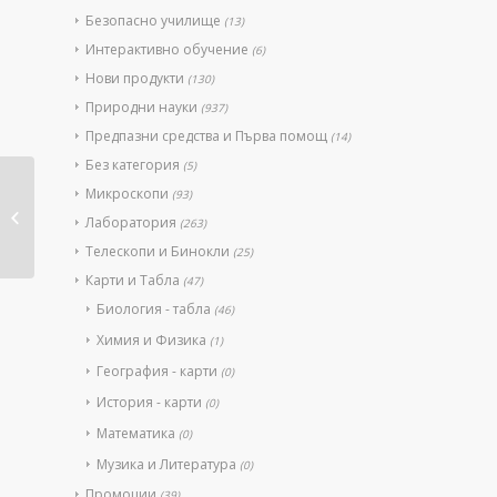
Безопасно училище
(13)
Интерактивно обучение
(6)
Нови продукти
(130)
Природни науки
(937)
Предпазни средства и Първа помощ
(14)
Без категория
(5)
Микроскопи
(93)
Пречиствател
Лаборатория
(263)
Стерил Т UV-C
Телескопи и Бинокли
(25)
Карти и Табла
(47)
Биология - табла
(46)
Химия и Физика
(1)
География - карти
(0)
История - карти
(0)
Математика
(0)
Музика и Литература
(0)
Промоции
(39)