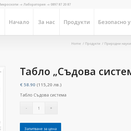
икроскопи → Лаборатория → 0897 87 20 87
Начало
За нас
Продукти
Безопасно 
Home
/
Продукти
/
Природни науки
Табло „Съдова систе
€
58.90
(115,20 лв.)
Табло Съдова система
Запитване за цена