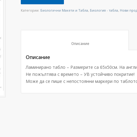
Категории:
Биологични Макети и Табла
,
Биология - табла
,
Нови про
						Описание					
Описание
Ламинирано табло – Размерите са 65х50см. На англи
Не пожълтява с времето – УВ устойчиво покритие!
Може да се пише с непостоянни маркери по таблото