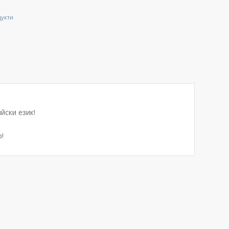
дукти
йски език!
!