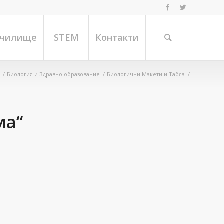
училище
STEM
Контакти
/
Биология и Здравно образование
/
Биологични Макети и Табла
/
ма“