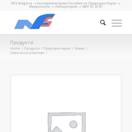
NFS Bulgaria → Експериментални Пособия по Природни Науки →
Микроскопи → Лаборатория → 0897 87 20 87
Продукти
Home
/
Продукти
/
Природни науки
/
Химия
/
Химически реактиви
/