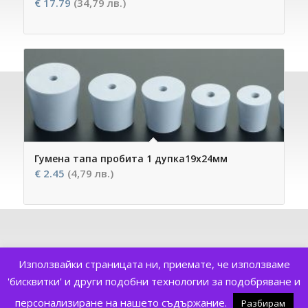
€
17.79
(34,79 лв.)
Гумена тапа пробита 1 дупка19х24мм
€
2.45
(4,79 лв.)
Използвайки страницата ни, приемате, че използваме
'бисквитки' и други подобни технологии за подобряване и
персонализиране на нашето съдържание.
Разбирам
2006-2018 © Copyright - NFS Bulgaria