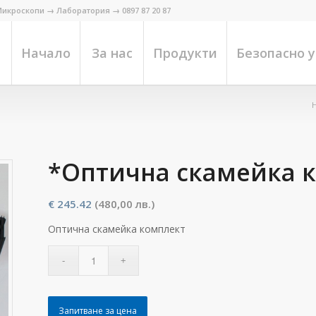
икроскопи → Лаборатория → 0897 87 20 87
Начало
За нас
Продукти
Безопасно 
*Оптична скамейка 
€
245.42
(480,00 лв.)
Оптична скамейка комплект
Запитване за цена