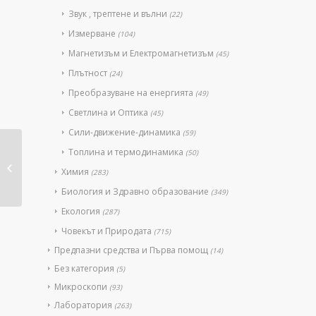
Звук , трептене и вълни
(22)
Измерване
(104)
Магнетизъм и Електромагнетизъм
(45)
Плътност
(24)
Преобразуване на енергията
(49)
Светлина и Оптика
(45)
Сили-движение-динамика
(59)
Топлина и термодинамика
(50)
*Оптична скамейка с
Химия
(283)
екран и лещи
Биология и Здравно образование
(349)
Екология
(287)
Човекът и Природата
(715)
Предпазни средства и Първа помощ
(14)
Без категория
(5)
Микроскопи
(93)
Лаборатория
(263)