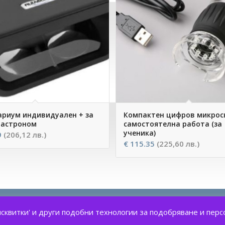
риум индивидуален + за
Компактен цифров микрос
 астроном
самостоятелна работа (за
ученика)
9
(206,12 лв.)
€
115.35
(225,60 лв.)
бисквитки' и други подобни технологии за подобряване и пе
Начало
За нас
Пр