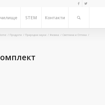
училище
STEM
Контакти
Home
/
Продукти
/
Природни науки
/
Физика
/
Светлина и Оптика
/
комплект