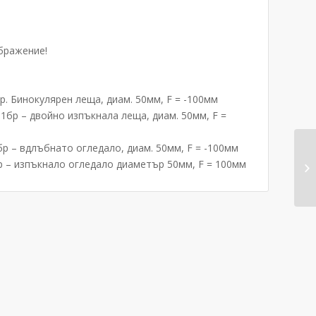
ибражение!
бр. Бинокулярен леща, диам. 50мм, F = -100мм
 1бр – двойно изпъкнала леща, диам. 50мм, F =
бр – вдлъбнато огледало, диам. 50мм, F = -100мм
бр – изпъкнало огледало диаметър 50мм, F = 100мм