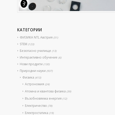
КАТЕГОРИИ
ФИЗИКА NTL Австрия
(51)
STEM
(123)
Безопасно училище
(13)
Интерактивно обучение
(6)
Нови продукти
(130)
Природни науки
(937)
Физика
(413)
Астрономия
(24)
Атомна и квантова физика
(39)
Възобновяема енергия
(12)
Електричество
(78)
Електростатика
(19)