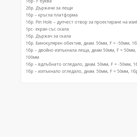
1бр- F буква
2бр. Държачи за лещи
1бр – кръгла платформа
1бр. Pin Hole – дупчест отвор за проектиране на из
1pc- екран със скала
1бр. Държач за скала
1бр. Бинокулярен обектив, диам. 50мм, F = -50мм, 1
1бр – двойно изпъкнала леща, диам 50мм, F = 50мм,
100мм
1бр – вдлъбнато огледало, диам. 50мм, F = -50мм, 1
1бр – изпъкнало огледало, диам. 50мм, F = 50мм, 1