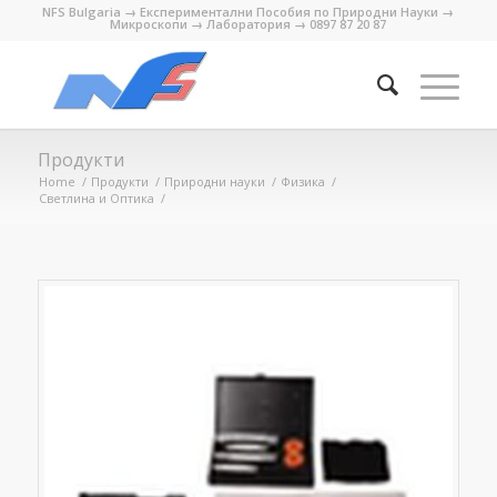
NFS Bulgaria → Експериментални Пособия по Природни Науки →
Микроскопи → Лаборатория → 0897 87 20 87
Продукти
Home
/
Продукти
/
Природни науки
/
Физика
/
Светлина и Оптика
/