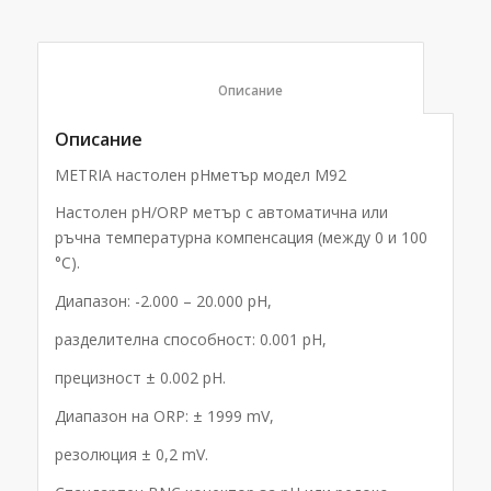
						Описание					
Описание
METRIA настолен pHметър модел M92
Настолен pH/ORP метър с автоматична или
ръчна температурна компенсация (между 0 и 100
°C).
Диапазон: -2.000 – 20.000 pH,
разделителна способност: 0.001 pH,
прецизност ± 0.002 pH.
Диапазон на ORP: ± 1999 mV,
резолюция ± 0,2 mV.