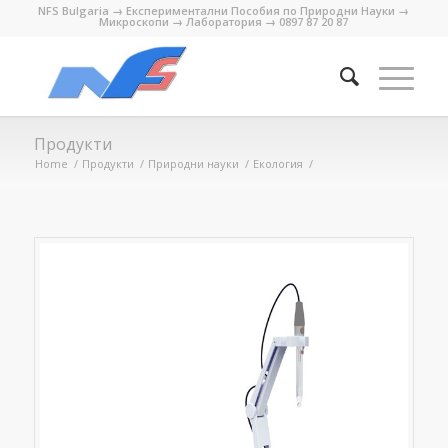
NFS Bulgaria → Експериментални Пособия по Природни Науки →
Микроскопи → Лаборатория → 0897 87 20 87
Продукти
Home
/
Продукти
/
Природни науки
/
Екология
/