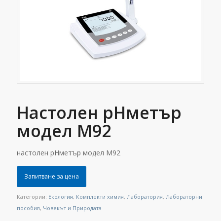
Настолен pHметър
модел M92
настолен pHметър модел M92
Запитване за цена
Категории:
Екология
,
Комплекти химия
,
Лаборатория
,
Лабораторни
пособия
,
Човекът и Природата