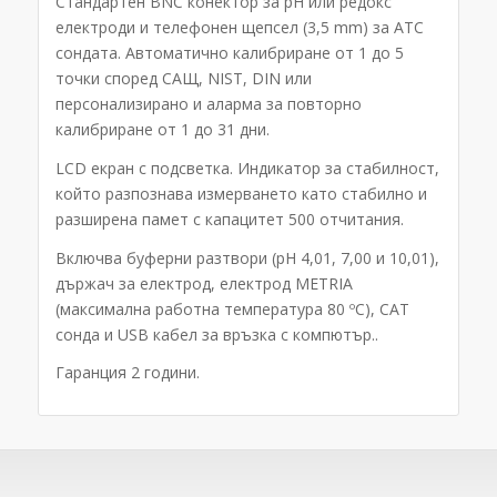
Стандартен BNC конектор за pH или редокс
електроди и телефонен щепсел (3,5 mm) за ATC
сондата. Автоматично калибриране от 1 до 5
точки според САЩ, NIST, DIN или
персонализирано и аларма за повторно
калибриране от 1 до 31 дни.
LCD екран с подсветка. Индикатор за стабилност,
който разпознава измерването като стабилно и
разширена памет с капацитет 500 отчитания.
Включва буферни разтвори (pH 4,01, 7,00 и 10,01),
държач за електрод, електрод METRIA
(максимална работна температура 80 ºC), CAT
сонда и USB кабел за връзка с компютър..
Гаранция 2 години.