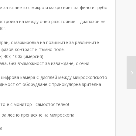
 затягането с микро и макро винт за фино и грубо
астройка на между очно разстояние – диапазон не
0°.
иран, с маркировка на позициите за различните
 фазов контраст и тъмно поле.
; 40х; 100х (имерсия)
ава, без възможност за изваждане, с очни
 цифрова камера С дисплей между микроскопското
одимост от оборудване с тринокулярна зрителна
ято е с монитор– самостоятелно!
о за лесно пренасяне на микроскопа
па