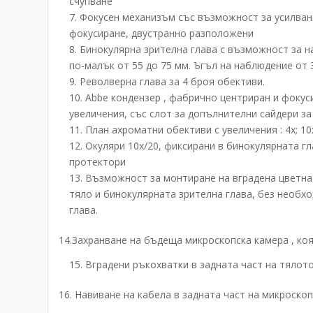
счупване
Фокусен механизъм със възможност за усилване
фокусиране, двустранно разположени
Бинокулярна зрителна глава с възможност за н
по-малък от 55 до 75 мм. Ъгъл на наблюдение от 3
Револверна глава за 4 броя обективи.
Abbe кондензер , фабрично центриран и фокус
увеличения, със слот за допълнителни сайдери за
План ахроматни обективи с увеличения : 4х; 10х
Окуляри 10х/20, фиксирани в бинокулярната гл
протектори
Възможност за монтиране на вградена цветна
тяло и бинокулярната зрителна глава, без необх
глава.
14.Захранване на бъдеща микроскопска камера , ко
Вградени ръкохватки в задната част на тялот
16. Навиване на кабела в задната част на микроско