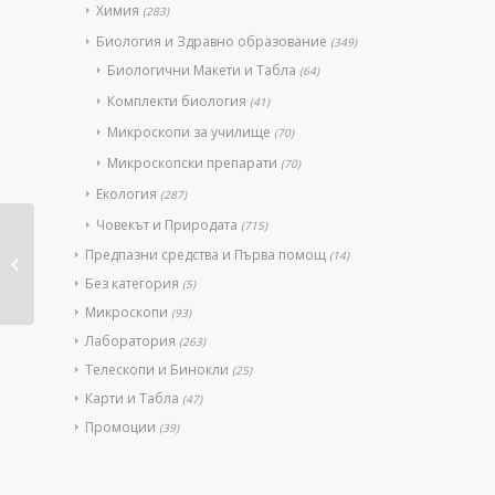
Химия
(283)
Биология и Здравно образование
(349)
Биологични Макети и Табла
(64)
Комплекти биология
(41)
Микроскопи за училище
(70)
Микроскопски препарати
(70)
Екология
(287)
Човекът и Природата
(715)
Микроскоп
бинокулярен
Предпазни средства и Първа помощ
(14)
MicroBlue MB.1652 –
Без категория
(5)
увеличение...
Микроскопи
(93)
Лаборатория
(263)
Телескопи и Бинокли
(25)
Карти и Табла
(47)
Промоции
(39)