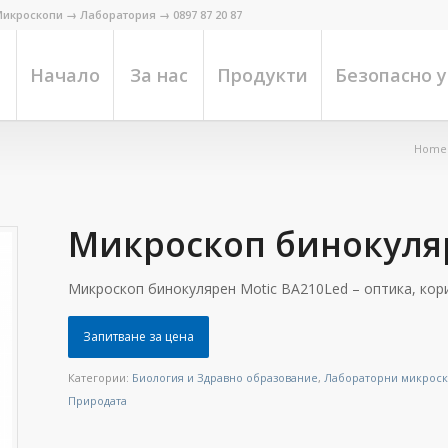
икроскопи → Лаборатория → 0897 87 20 87
Начало
За нас
Продукти
Безопасно 
Home
Микроскоп бинокуляр
Микроскоп бинокулярен Motic ВА210Led – оптика, кор
Запитване за цена
Категории:
Биология и Здравно образование
,
Лабораторни микрос
Природата