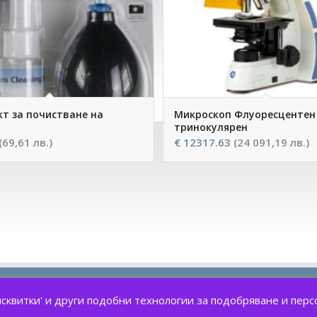
т за почистване на
Микроскоп Флуоресцентен 
тринокулярен
(69,61 лв.)
€
12317.63
(24 091,19 лв.)
бисквитки' и други подобни технологии за подобряване и пе