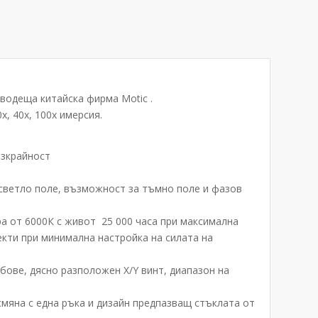
водеща китайска фирма Motic .
х, 40х, 100х имерсия.
езкрайност
 светло поле, възможност за тъмно поле и фазов
а от 6000К с живот 25 000 часа при максимална
кти при минимална настройка на силата на
ове, дясно разположен Х/Y винт, диапазон на
мяна с една ръка и дизайн предпазващ стъклата от