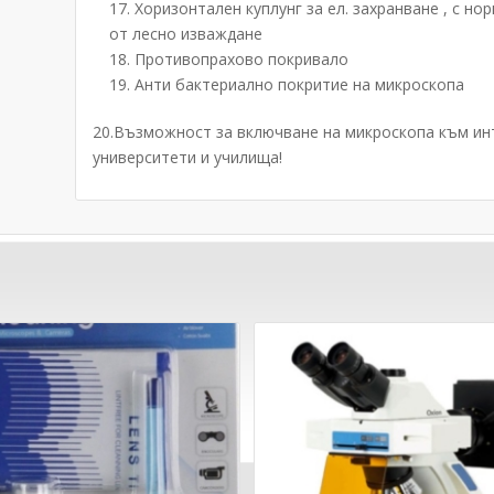
Хоризонтален куплунг за ел. захранване , с н
от лесно изваждане
Противопрахово покривало
Анти бактериално покритие на микроскопа
20.Възможност за включване на микроскопа към ин
университети и училища!