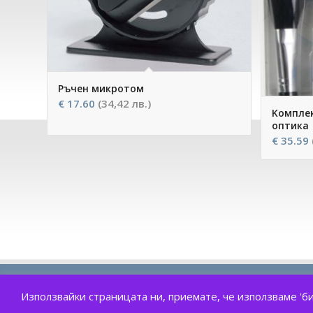
Ръчен микротом
€
17.60
(34,42 лв.)
Kомплек
оптика
€
35.59
Използвайки страницата ни, приемате, че използваме '