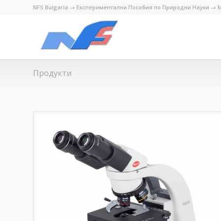
NFS Bulgaria → Експериментални Пособия по Природни Науки → М
Продукти