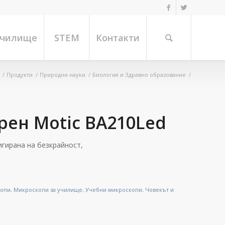
училище
STEM
Контакти
/
Продукти
/
Природни науки
/
Биология и Здравно образование
/
ен Motic ВА210Led
игирана на безкрайност,
копи
,
Микроскопи за училище
,
Учебни микроскопи
,
Човекът и