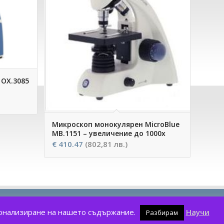
ОХ.3085
Микроскоп монокулярен MicroBlue
MB.1151 – увеличение до 1000х
€
410.47
(802,81 лв.)
рсонализиране на нашето съдържание.
Научи
Разбирам