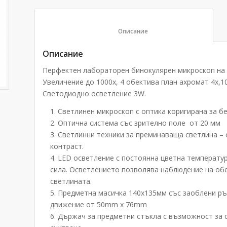
						Описание					
Описание
Перфектен лабораторен бинокулярен микроскоп на 
Увеличение до 1000х, 4 обектива план ахромат 4х,10
Светодиодно осветление 3W.
Светлинен микроскоп с оптика коригирана за б
Оптична система със зрително поле от 20 мм
Светлинни техники за преминаваща светлина –
контраст.
LED осветление с постоянна цветна температур
сила. Осветлението позволява наблюдение на обе
светлината.
Предметна масичка 140х135мм със заоблени ръб
движение от 50mm x 76mm
Държач за предметни стъкла с възможност за с