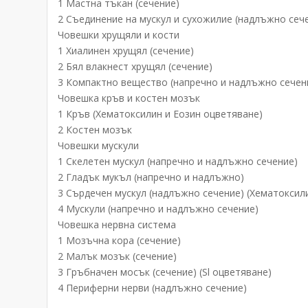
1 Мастна тъкан (сечение)
2 Съединение на мускул и сухожилие (надлъжно сеч
Човешки хрущяли и кости
1 Хиалинен хрущял (сечение)
2 Бял влакнест хрущял (сечение)
3 Компактно вещество (напречно и надлъжно сечен
Човешка кръв и костен мозък
1 Кръв (Хематоксилин и Еозин оцветяване)
2 Костен мозък
Човешки мускули
1 Скелетен мускул (напречно и надлъжно сечение)
2 Гладък мукъл (напречно и надлъжно)
3 Сърдечен мускул (надлъжно сечение) (Хематоксил
4 Мускули (напречно и надлъжно сечение)
Човешка нервна система
1 Мозъчна кора (сечение)
2 Малък мозък (сечение)
3 Гръбначен мосък (сечение) (Sl оцветяване)
4 Периферни нерви (надлъжно сечение)