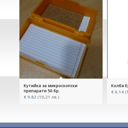
Кутийка за микроскопски
Колба Е
препарати 50 бр.
€
6.14
(
€
9.82
(19,21 лв.)