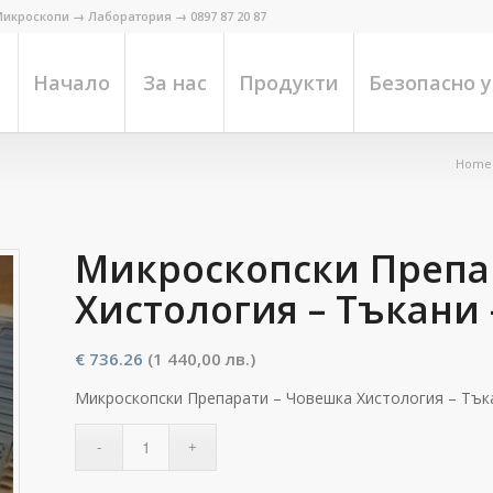
икроскопи → Лаборатория → 0897 87 20 87
Начало
За нас
Продукти
Безопасно 
Home
Микроскопски Препа
Хистология – Тъкани 
€
736.26
(1 440,00 лв.)
Микроскопски Препарати – Човешка Хистология – Тъка