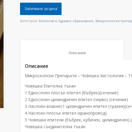
Запитване за цена
Категории:
Биология и Здравно образование
,
Микроскопски препа
						Описание					
Описание
Микроскопски Препарати – Човешка Хистология – Тъ
Човешка Епителна тъкан
1 Еднослоен плосък епител (бъбрек)(сечение)
2 Еднослоен цилиндричен епител (черво) (сечение)
3 Наслоен влакнест цилиндричен епител (трахея)(се
4 Наслоен плосък епител (хранопровод)
5 Човешки епители (бъбрек, кубичен, цилиндричен) 
Човешка съединителна тъкан