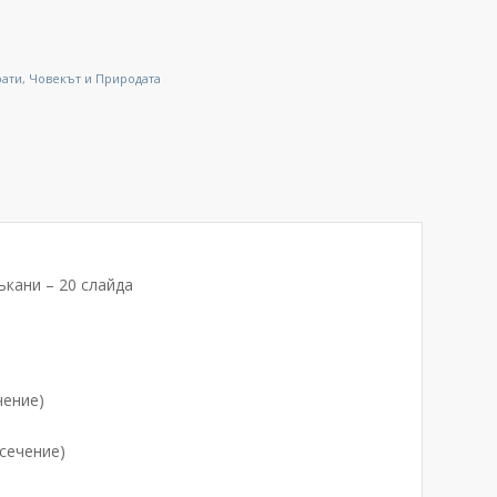
рати
,
Човекът и Природата
кани – 20 слайда
чение)
(сечение)