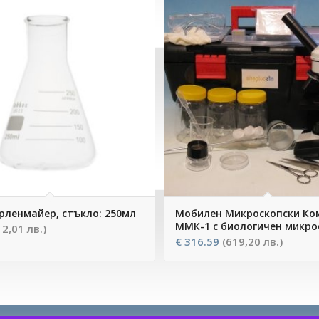
рленмайер, стъкло: 250мл
Мобилен Микроскопски Ко
ММК-1 с биологичен микро
12,01 лв.)
€
316.59
(619,20 лв.)