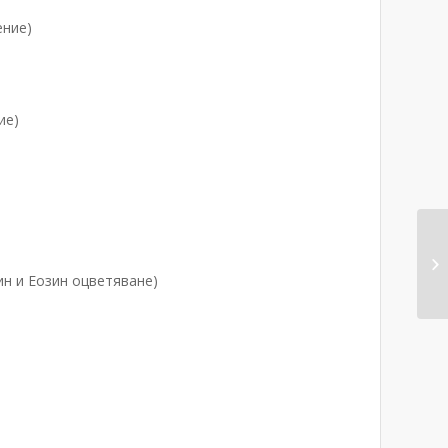
ение)
ие)
ин и Еозин оцветяване)