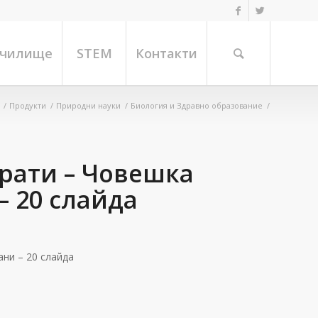
училище
STEM
Контакти
/
Продукти
/
Природни науки
/
Биология и Здравно образование
/
рати – Човешка
– 20 слайда
ни – 20 слайда