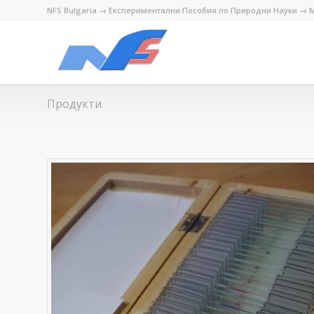
NFS Bulgaria → Експериментални Пособия по Природни Науки → М
Продукти