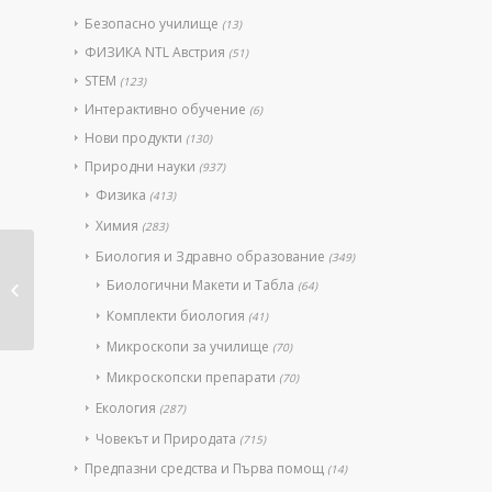
Безопасно училище
(13)
ФИЗИКА NTL Австрия
(51)
STEM
(123)
Интерактивно обучение
(6)
Нови продукти
(130)
Природни науки
(937)
Физика
(413)
Химия
(283)
Биология и Здравно образование
(349)
Микроскопски
Биологични Макети и Табла
(64)
препарати –
комплект цели...
Комплекти биология
(41)
Микроскопи за училище
(70)
Микроскопски препарати
(70)
Екология
(287)
Човекът и Природата
(715)
Предпазни средства и Първа помощ
(14)