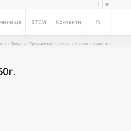
училище
STEM
Контакти
ome
/
Продукти
/
Природни науки
/
Химия
/
Химически реактиви
/
0г.