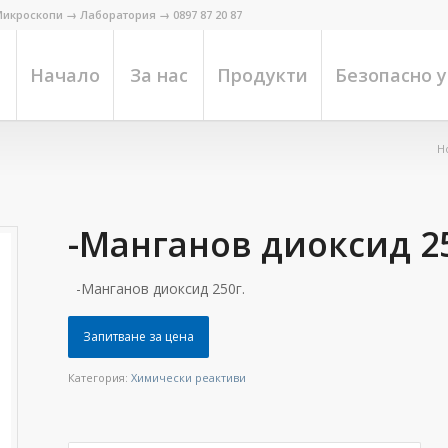
икроскопи → Лаборатория → 0897 87 20 87
Начало
За нас
Продукти
Безопасно 
H
-Манганов диоксид 25
-Манганов диоксид 250г.
Запитване за цена
Категория:
Химически реактиви