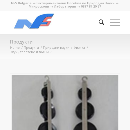
NFS Bulgaria → Експериментални Пособия по Природни Науки →
Микроскопи → Лаборатория → 0897 87 20 87
Продукти
Home
/
Продукти
/
Природни науки
/
Физика
/
Звук , трептене и вълни
/