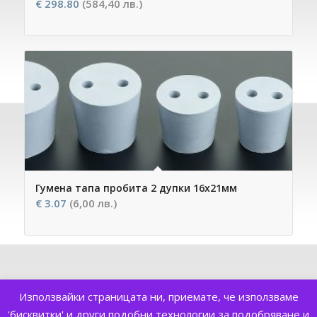
€
298.80
(584,40 лв.)
Гумена тапа пробита 2 дупки 16х21мм
€
3.07
(6,00 лв.)
Използвайки страницата ни, приемате, че използваме
'бисквитки' и други подобни технологии за подобряване и