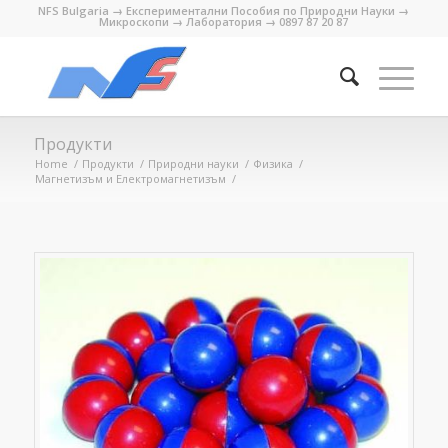
NFS Bulgaria → Експериментални Пособия по Природни Науки →
Микроскопи → Лаборатория → 0897 87 20 87
Продукти
Home
/
Продукти
/
Природни науки
/
Физика
/
Магнетизъм и Електромагнетизъм
/