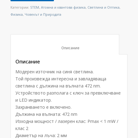
Категории:
STEM
,
Атомна и квантова физика
,
Светлина и Оптика
,
Физика
,
Човекът и Природата
						Описание					
Описание
Mодерен източник на синя светлина.
Той произвежда интересна и завладяваща
светлина с дължина на вълната 472 nm.
Устройството разполага с ключ за превключване
и LED индикатор.
Захранването е включено.
Дължина на вълната: 472 nm
Изходна мощност / лазерен клас: Pmax < 1 mW /
клас 2
Диаметър на лъча: 2 мм