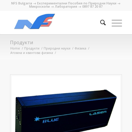
NFS Bulgaria → Експериментални Пособия по Природни Науки →
Микроскопи → Лаборатория → 0897 87 20 87
Продукти
Home
/
Продукти
/
Природни науки
/
Физика
/
Атомна и квантова физика
/