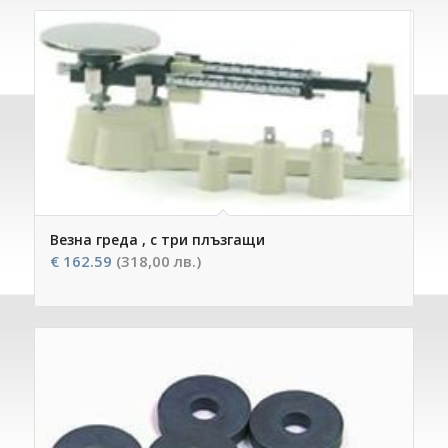
Везна греда , с три плъзгащи
€
162.59
(318,00 лв.)