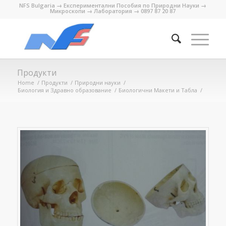
NFS Bulgaria → Експериментални Пособия по Природни Науки →
Микроскопи → Лаборатория → 0897 87 20 87
Продукти
Home
/
Продукти
/
Природни науки
/
Биология и Здравно образование
/
Биологични Макети и Табла
/