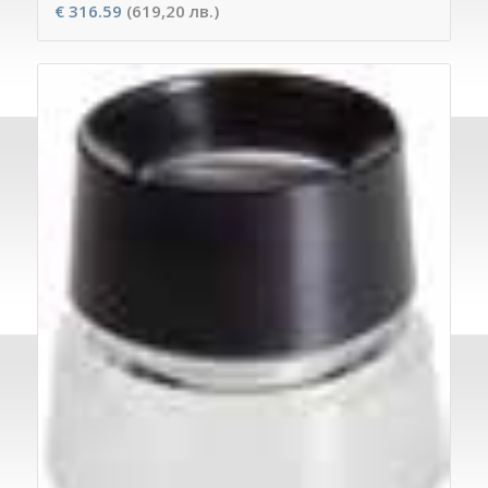
€
316.59
(619,20 лв.)