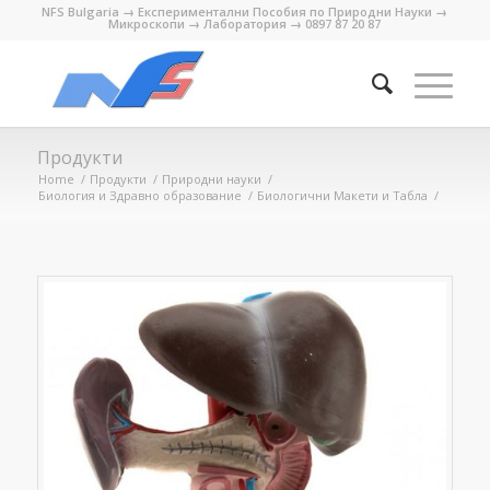
NFS Bulgaria → Експериментални Пособия по Природни Науки →
Микроскопи → Лаборатория → 0897 87 20 87
Продукти
Home
/
Продукти
/
Природни науки
/
Биология и Здравно образование
/
Биологични Макети и Табла
/