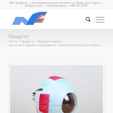
NFS Bulgaria → Експериментални Пособия по Природни Науки →
Микроскопи → Лаборатория → 0897 87 20 87
Продукти
Home
/
Продукти
/
Природни науки
/
Биология и Здравно образование
/
Биологични Макети и Табла
/