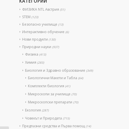
КАТЕГОРИИ
ФИЗИКА NTL Австрия
(51)
STEM
(123)
Безопасно училище
(13)
Интерактивно обучение
(6)
Нови продукти
(130)
Природни науки
(937)
Физика
(413)
Химия
(283)
Биология и Здравно образование
(349)
Биологични Макети и Табла
(64)
Комплекти биология
(41)
Микроскопи за училище
(70)
Микроскопски препарати
(70)
Екология
(287)
Човекът и Природата
(715)
Предпазни средства и Първа помощ
(14)