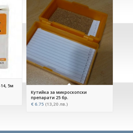
14, 5м
Кутийка за микроскопски
препарати 25 бр.
€
6.75
(13,20 лв.)