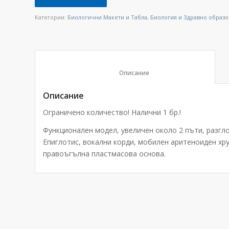
Категории:
Биологични Макети и Табла
,
Биология и Здравно образ
						Описание					
Описание
Ограничено количество! Налични 1 бр.!
Функционален модел, увеличен около 2 пъти, разгло
Епиглотис, вокални корди, мобилен аритеноиден хр
правоъгълна пластмасова основа.