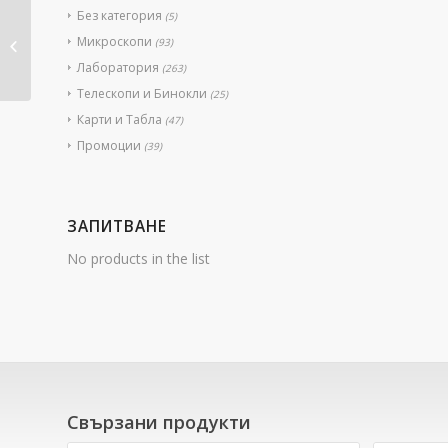
Без категория
(5)
ДНК модел с двойна
Микроскопи
(93)
спирала
Лаборатория
(263)
Телескопи и Бинокли
(25)
Карти и Табла
(47)
Промоции
(39)
ЗАПИТВАНЕ
No products in the list
Свързани продукти