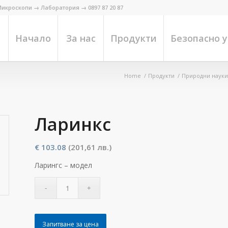
икроскопи → Лаборатория → 0897 87 20 87
Начало
За нас
Продукти
Безопасно 
Home
/
Продукти
/
Природни науки
Ларинкс
€
103.08
(201,61 лв.)
Ларингс – модел
Запитване за цена