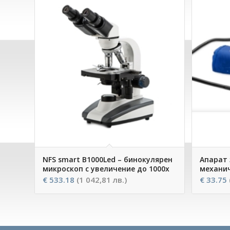
NFS smart B1000Led – бинокулярен
Апарат 
микроскоп с увеличение до 1000х
механич
€
533.18
(1 042,81 лв.)
€
33.75