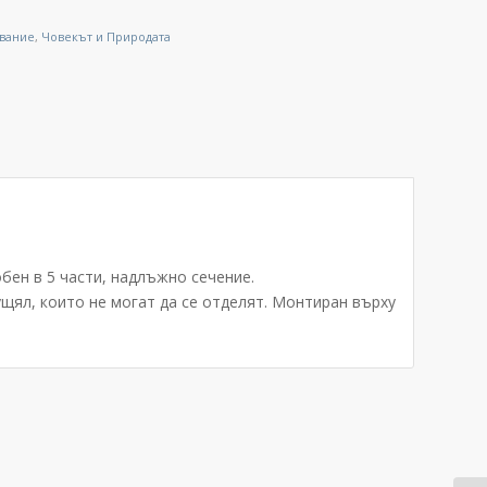
ование
,
Човекът и Природата
бен в 5 части, надлъжно сечение.
ущял, които не могат да се отделят. Монтиран върху