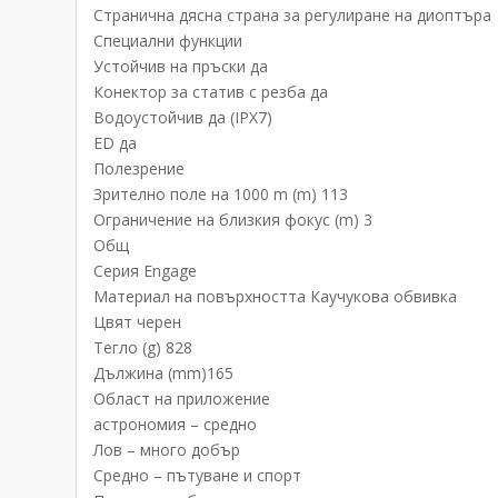
Странична дясна страна за регулиране на диоптъра
Специални функции
Устойчив на пръски да
Конектор за статив с резба да
Водоустойчив да (IPX7)
ED да
Полезрение
Зрително поле на 1000 m (m) 113
Ограничение на близкия фокус (m) 3
Общ
Серия Engage
Материал на повърхността Каучукова обвивка
Цвят черен
Тегло (g) 828
Дължина (mm)165
Област на приложение
астрономия – средно
Лов – много добър
Средно – пътуване и спорт