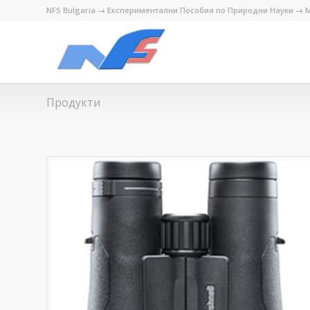
NFS Bulgaria → Експериментални Пособия по Природни Науки → М
Продукти