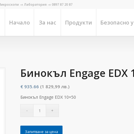
икроскопи → Лаборатория → 0897 87 20 87
Начало
За нас
Продукти
Безопасно 
Бинокъл Engage EDX 
€
935.66
(1 829,99 лв.)
Бинокъл Engage EDX 10×50
Запитване за цена