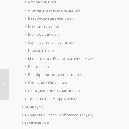
Астрономия
(24)
Атомна и квантова физика
(39)
Възобновяема енергия
(12)
Електричество
(78)
Електростатика
(19)
Звук , трептене и вълни
(22)
Измерване
(104)
Магнетизъм и Електромагнетизъм
(45)
Плътност
(24)
Преобразуване на енергията
(49)
Пробовземач –
Светлина и Оптика
(45)
ръчен 380мм
Сили-движение-динамика
(59)
Топлина и термодинамика
(50)
Химия
(283)
Биология и Здравно образование
(349)
Екология
(287)