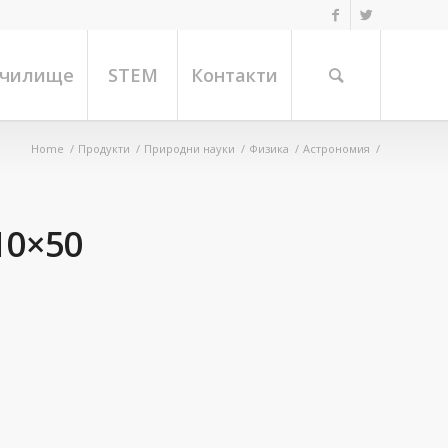
училище
STEM
Контакти
Home
/
Продукти
/
Природни науки
/
Физика
/
Астрономия
/
10×50