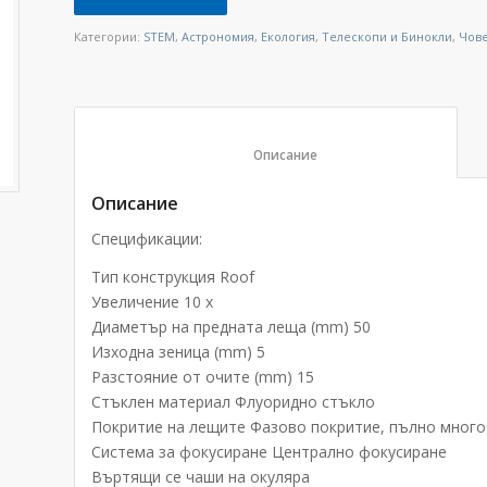
Категории:
STEM
,
Астрономия
,
Екология
,
Телескопи и Бинокли
,
Чове
						Описание					
Описание
Спецификации:
Тип конструкция Roof
Увеличение 10 x
Диаметър на предната леща (mm) 50
Изходна зеница (mm) 5
Разстояние от очите (mm) 15
Стъклен материал Флуоридно стъкло
Покритие на лещите Фазово покритие, пълно мног
Система за фокусиране Централно фокусиране
Въртящи се чаши на окуляра