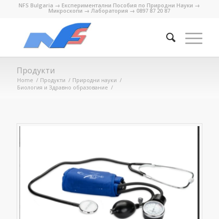
NFS Bulgaria → Експериментални Пособия по Природни Науки →
Микроскопи → Лаборатория → 0897 87 20 87
Продукти
Home
/
Продукти
/
Природни науки
/
Биология и Здравно образование
/