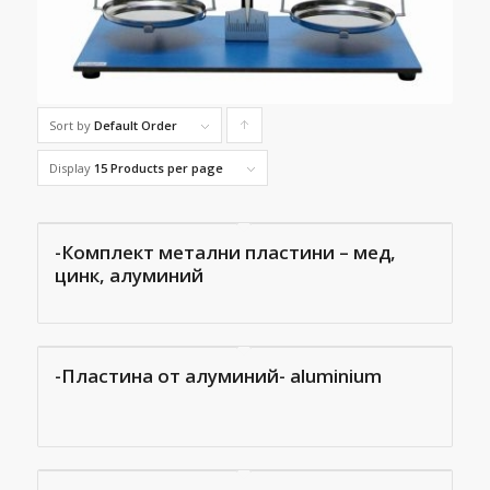
Sort by
Default Order
Click
to
Display
15 Products per page
order
products
-Комплект метални пластини – мед,
ascending
цинк, алуминий
-Пластина от алуминий- aluminium