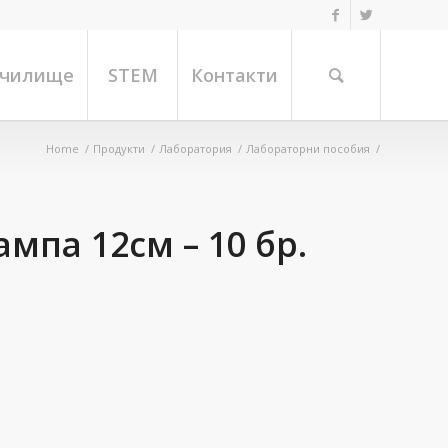
училище
STEM
Контакти
Home
/
Продукти
/
Лаборатория
/
Лабораторни пособия
/
мпа 12см – 10 бр.