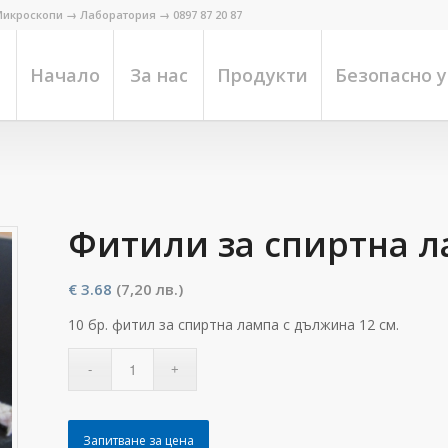
икроскопи → Лаборатория → 0897 87 20 87
Начало
За нас
Продукти
Безопасно 
Фитили за спиртна ла
€
3.68
(7,20 лв.)
10 бр. фитил за спиртна лампа с дължина 12 см.
Запитване за цена