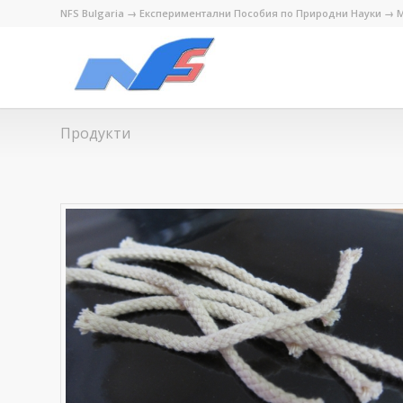
NFS Bulgaria → Експериментални Пособия по Природни Науки → М
Продукти