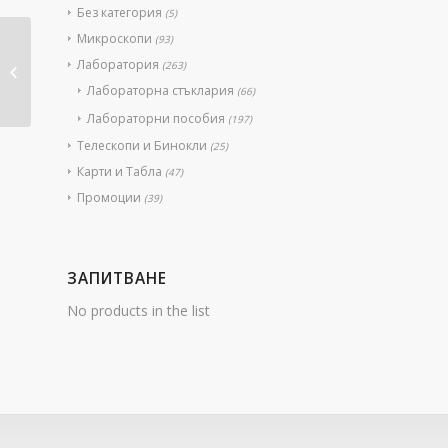
Без категория
(5)
Микроскопи
(93)
Kомплект за
Лаборатория
(263)
почистване на
Лабораторна стъклария
оптика
(66)
Лабораторни пособия
(197)
Телескопи и Бинокли
(25)
Карти и Табла
(47)
Промоции
(39)
ЗАПИТВАНЕ
No products in the list