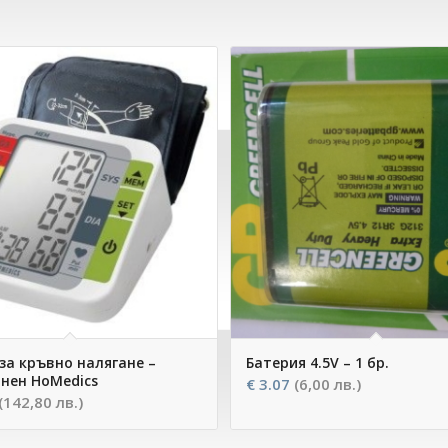
за кръвно налягане –
Батерия 4.5V – 1 бр.
нен HoMedics
€
3.07
(6,00 лв.)
(142,80 лв.)