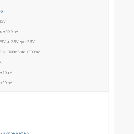
ор
25V
до +60.0mV
5V и -2.5V до +2.5V
A, и -300mA до +300mA
A
 +10u A
о +20mA
 – Кулонметър