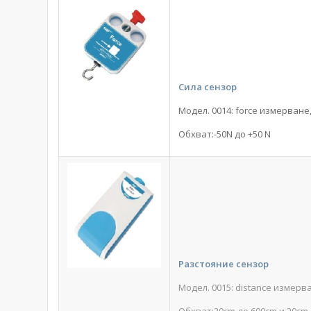
Сила сензор
Модел. 0014: force измерване
Обхват:-50N до +50 N
Разстояние сензор
Модел. 0015: distance измерв