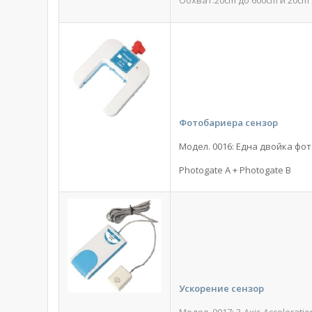
Обхват:20cm до 600cm и 20cm
Фотобариера сензор
Модел. 0016: Една двойка фо
Photogate A + Photogate B
Ускорение сензор