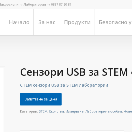
икроскопи → Лаборатория → 0897 87 20 87
Начало
За нас
Продукти
Безопасно 
Сензори USB за STEM
СТЕМ сензори USB за STEM лаборатории
Запитване за цена
Категории:
STEM
,
Екология
,
Измерване
,
Лабораторни пособия
,
Чове