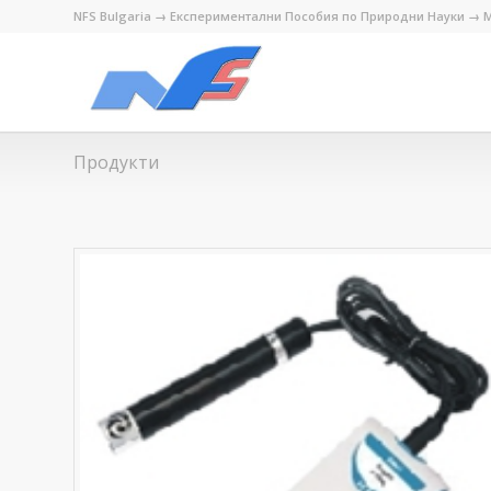
NFS Bulgaria → Експериментални Пособия по Природни Науки → М
Продукти