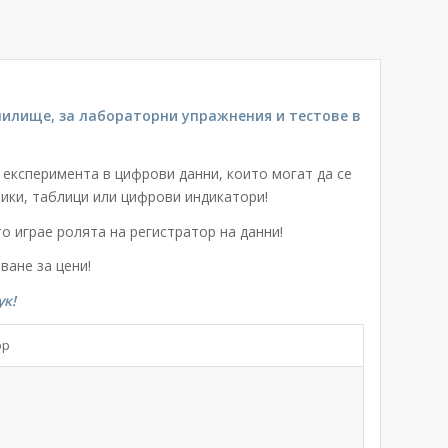
чилище, за лабораторни упражнения и тестове в
експеримента в цифрови данни, които могат да се
фики, таблици или цифрови индикатори!
о играе ролята на регистратор на данни!
ване за цени!
ук!
р