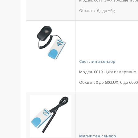
Модел. 0017: 3-Axis Accelerati
Обхват: -6g до +6g
Светлина сензор
Модел. 0019: Light измерване
Обхват: 0 до 600LUX, 0 до 600
Магнитен сензор