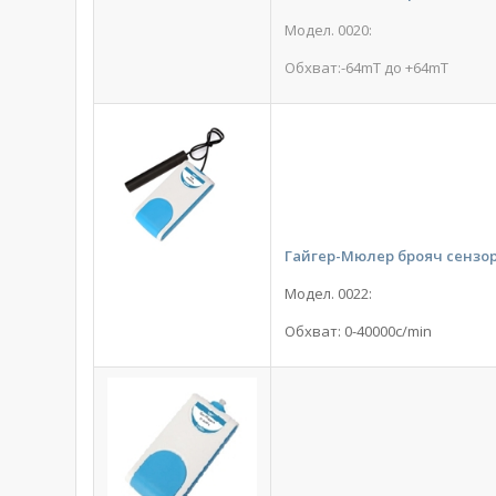
Модел. 0020:
Обхват:-64mT до +64mT
Гайгер-Мюлер брояч сензо
Модел. 0022:
Обхват: 0-40000c/min