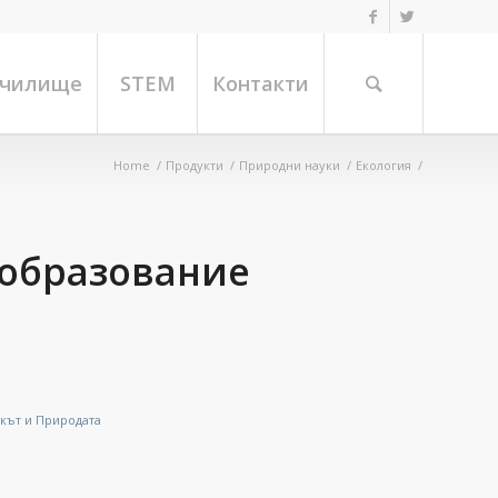
училище
STEM
Контакти
Home
/
Продукти
/
Природни науки
/
Екология
/
 образование
кът и Природата