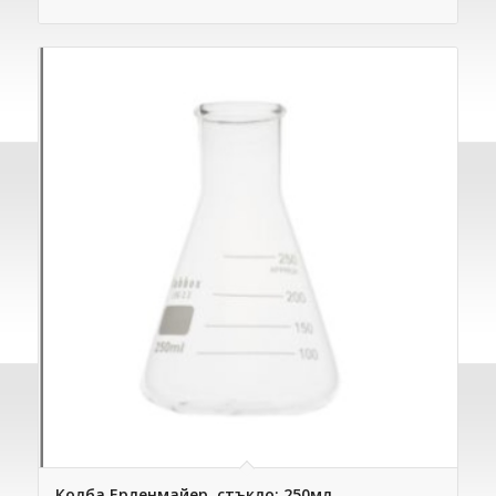
Колба Ерленмайер, стъкло: 250мл