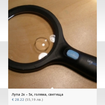
Лупа 2х – 5х, голяма, светеща
€
28.22
(55,19 лв.)